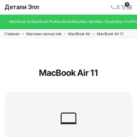
0
Детали Эпл
MacBook Air
MacBook Pro
MacBook
iMac
Mac Mini
Mac Studio
Mac Pro
iPh
Главная
Магазин запчастей
MacBook Air
MacBook Air 11
MacBook Air 11