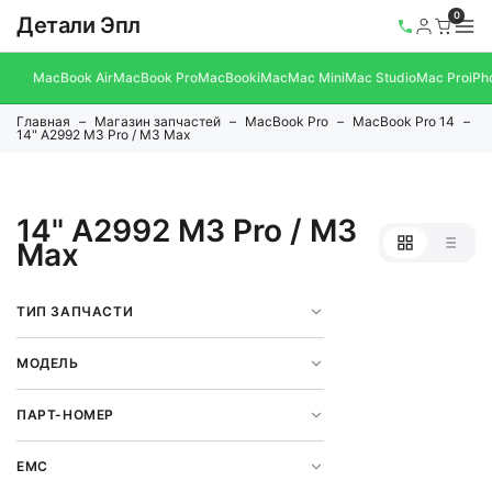
0
Детали Эпл
MacBook Air
MacBook Pro
MacBook
iMac
Mac Mini
Mac Studio
Mac Pro
iPh
Главная
Магазин запчастей
MacBook Pro
MacBook Pro 14
14" A2992 M3 Pro / M3 Max
14" A2992 M3 Pro / M3
Max
ТИП ЗАПЧАСТИ
МОДЕЛЬ
ПАРТ-НОМЕР
EMC