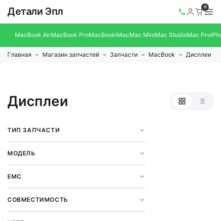
0
Детали Эпл
MacBook Air
MacBook Pro
MacBook
iMac
Mac Mini
Mac Studio
Mac Pro
iPh
Главная
Магазин запчастей
Запчасти
MacBook
Дисплеи
Дисплеи
ТИП ЗАПЧАСТИ
МОДЕЛЬ
EMC
СОВМЕСТИМОСТЬ