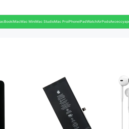
acBook
iMac
Mac Mini
Mac Studio
Mac Pro
iPhone
iPad
Watch
AirPods
Аксессуар