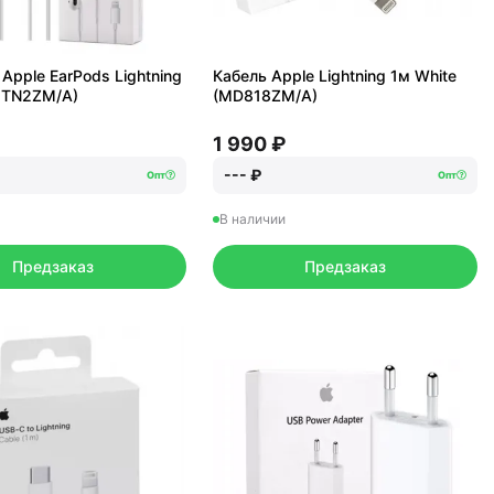
Apple EarPods Lightning
Кабель Apple Lightning 1м White
MTN2ZM/A)
(MD818ZM/A)
1 990 ₽
--- ₽
Опт
Опт
В наличии
Предзаказ
Предзаказ