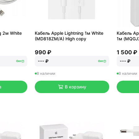
g 2м White
Кабель Apple Lightning 1м White
Кабель App
(MD818ZM/A) High copy
1м (MQGJ
990 ₽
1 500 ₽
--- ₽
--- ₽
Опт
Опт
В наличии
В наличии
з
В корзину