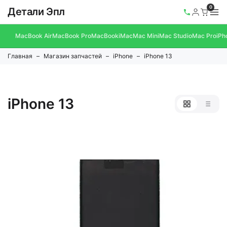
0
Детали Эпл
MacBook Air
MacBook Pro
MacBook
iMac
Mac Mini
Mac Studio
Mac Pro
iPh
Главная
Магазин запчастей
iPhone
iPhone 13
iPhone 13