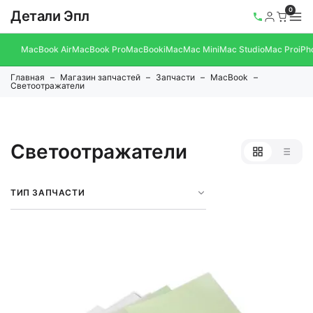
0
Детали Эпл
MacBook Air
MacBook Pro
MacBook
iMac
Mac Mini
Mac Studio
Mac Pro
iPh
Главная
Магазин запчастей
Запчасти
MacBook
Светоотражатели
Светоотражатели
ТИП ЗАПЧАСТИ