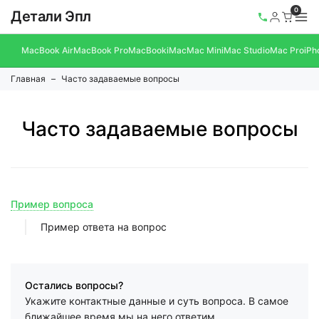
0
Детали Эпл
MacBook Air
MacBook Pro
MacBook
iMac
Mac Mini
Mac Studio
Mac Pro
iPh
Главная
Часто задаваемые вопросы
Часто задаваемые вопросы
Пример вопроса
Пример ответа на вопрос
Остались вопросы?
Укажите контактные данные и суть вопроса. В самое
ближайшее время мы на него ответим.