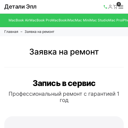
0
Детали Эпл
MacBook Air
MacBook Pro
MacBook
iMac
Mac Mini
Mac Studio
Mac Pro
iPh
Главная
Заявка на ремонт
Заявка на ремонт
Запись в сервис
Профессиональный ремонт с гарантией 1
год