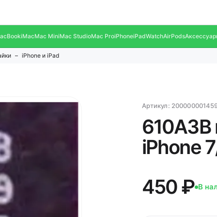
acBook
iMac
Mac Mini
Mac Studio
Mac Pro
iPhone
iPad
Watch
AirPods
Аксессуар
айки
iPhone и iPad
Артикул:
20000000145
610A3B 
iPhone 7
450 ₽
В на