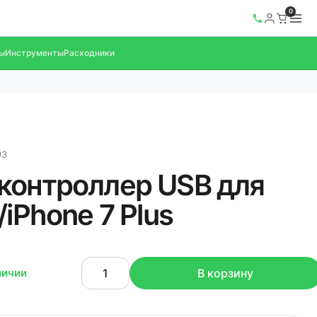
0
ы
Инструменты
Расходники
93
контроллер USB для
/iPhone 7 Plus
личии
В корзину