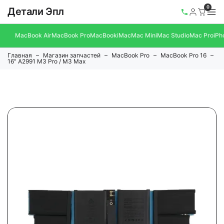
0
Детали Эпл
MacBook Air
MacBook Pro
MacBook
iMac
Mac Mini
Mac Studio
Mac Pro
iPh
Главная
Магазин запчастей
MacBook Pro
MacBook Pro 16
16" A2991 M3 Pro / M3 Max