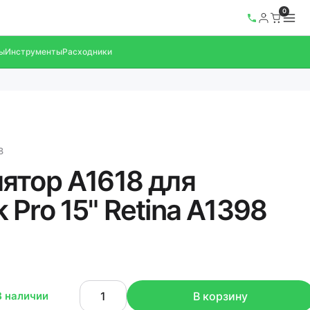
0
ы
Инструменты
Расходники
8
ятор A1618 для
Pro 15" Retina A1398
В наличии
В корзину