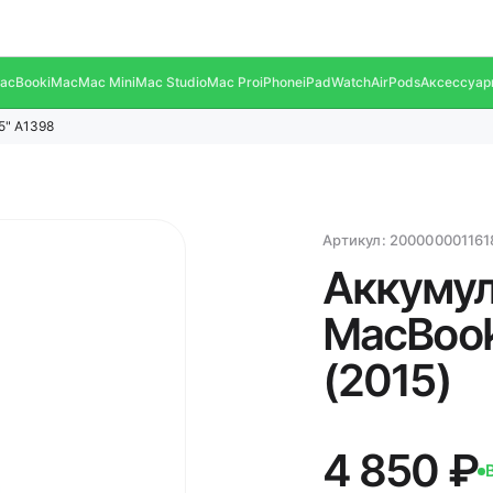
acBook
iMac
Mac Mini
Mac Studio
Mac Pro
iPhone
iPad
Watch
AirPods
Аксессуар
5" A1398
Артикул:
200000001161
Аккумул
MacBook 
(2015)
4 850 ₽