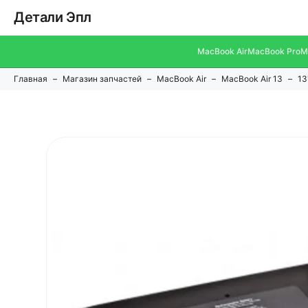
Детали Эпл
MacBook Air
MacBook Pro
M
Главная
Магазин запчастей
MacBook Air
MacBook Air 13
13