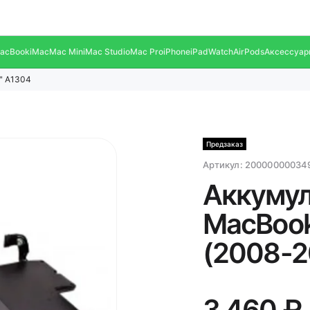
acBook
iMac
Mac Mini
Mac Studio
Mac Pro
iPhone
iPad
Watch
AirPods
Аксессуар
" A1304
Предзаказ
Артикул:
20000000034
Аккумул
MacBook
(2008-2
3 460 ₽