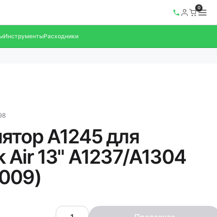
0
ы
Инструменты
Расходники
98
ятор A1245 для
 Air 13" A1237/A1304
009)