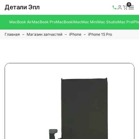
0
Детали Эпл
MacBook Air
MacBook Pro
MacBook
iMac
Mac Mini
Mac Studio
Mac Pro
iPh
Главная
Магазин запчастей
iPhone
iPhone 15 Pro