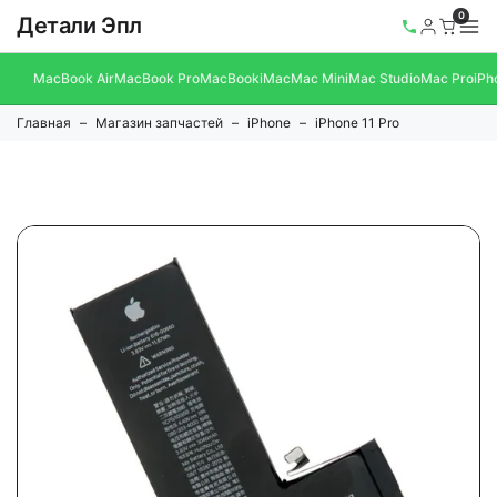
0
Детали Эпл
MacBook Air
MacBook Pro
MacBook
iMac
Mac Mini
Mac Studio
Mac Pro
iPh
Главная
Магазин запчастей
iPhone
iPhone 11 Pro