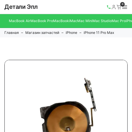
0
Детали Эпл
MacBook Air
MacBook Pro
MacBook
iMac
Mac Mini
Mac Studio
Mac Pro
iPh
Главная
Магазин запчастей
iPhone
iPhone 11 Pro Max