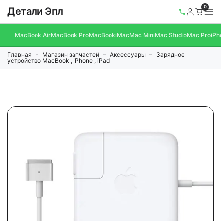
0
Детали Эпл
MacBook Air
MacBook Pro
MacBook
iMac
Mac Mini
Mac Studio
Mac Pro
iPh
Главная
Магазин запчастей
Аксессуары
Зарядное
устройство MacBook , iPhone , iPad