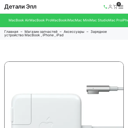
0
Детали Эпл
MacBook Air
MacBook Pro
MacBook
iMac
Mac Mini
Mac Studio
Mac Pro
iPh
Главная
Магазин запчастей
Аксессуары
Зарядное
устройство MacBook , iPhone , iPad