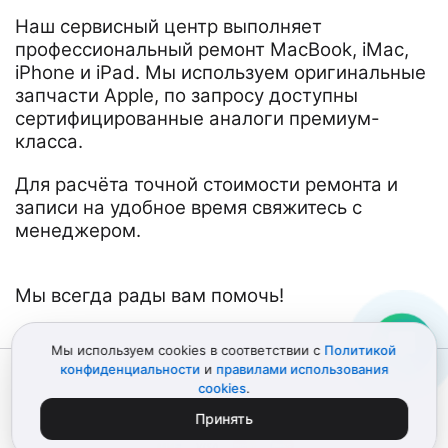
Наш сервисный центр выполняет
профессиональный ремонт MacBook, iMac,
iPhone и iPad. Мы используем оригинальные
запчасти Apple, по запросу доступны
сертифицированные аналоги премиум-
класса.
Для расчёта точной стоимости ремонта и
записи на удобное время свяжитесь с
менеджером.
Мы всегда рады вам помочь!
Мы используем cookies в соответствии с
Политикой
конфиденциальности
и
правилами использования
© 2012–2026 Детали Эпл
Политика конфиденциальности
cookies
.
Пользовательское соглашение
Карта сайта
ИП Поликарпов Д.В. • ИНН 772151303741
Принять