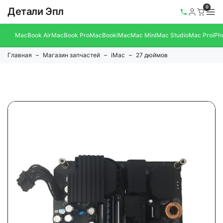
0
Детали Эпл
MacBook Air
MacBook Pro
MacBook
iMac
Mac Mini
Mac Studio
Mac Pro
iPh
Главная
Магазин запчастей
iMac
27 дюймов