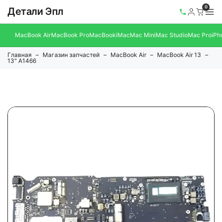
0
Детали Эпл
MacBook Air
MacBook Pro
MacBook
iMac
Mac Mini
Mac Studio
Mac Pro
iPh
Главная
Магазин запчастей
MacBook Air
MacBook Air 13
13" A1466