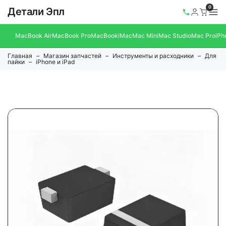
0
Детали Эпл
MacBook Air
MacBook Pro
MacBook
iMac
Mac Mini
Mac Studio
Mac Pro
iPh
Главная
Магазин запчастей
Инструменты и расходники
Для
пайки
iPhone и iPad