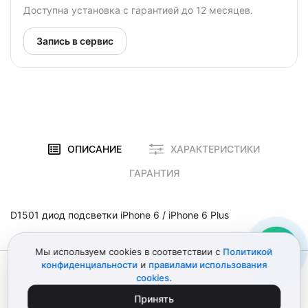
Доступна установка с гарантией до 12 месяцев.
Запись в сервис
ОПИСАНИЕ
ХАРАКТЕРИСТИКИ
ГАРАНТИЯ
D1501 диод подсветки iPhone 6 / iPhone 6 Plus
Мы используем cookies в соответствии с
Политикой
конфиденциальности
и
правилами использования
© 2012–2026 Детали Эпл
Политика конфиденциальности
cookies
.
Пользовательское соглашение
Карта сайта
ИП Поликарпов Д.В. • ИНН 772151303741
Принять