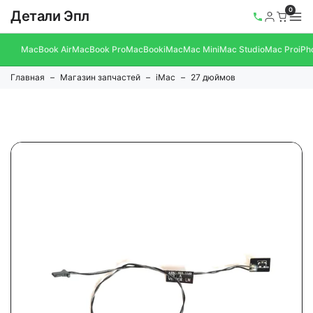
0
Детали Эпл
MacBook Air
MacBook Pro
MacBook
iMac
Mac Mini
Mac Studio
Mac Pro
iPh
Главная
Магазин запчастей
iMac
27 дюймов