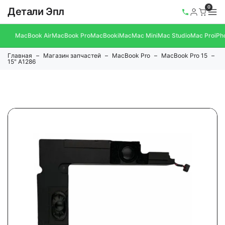
0
Детали Эпл
MacBook Air
MacBook Pro
MacBook
iMac
Mac Mini
Mac Studio
Mac Pro
iPh
Главная
Магазин запчастей
MacBook Pro
MacBook Pro 15
15" A1286