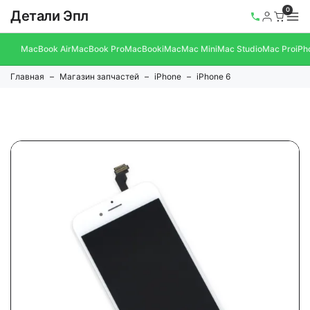
0
Детали Эпл
MacBook Air
MacBook Pro
MacBook
iMac
Mac Mini
Mac Studio
Mac Pro
iPh
Главная
Магазин запчастей
iPhone
iPhone 6