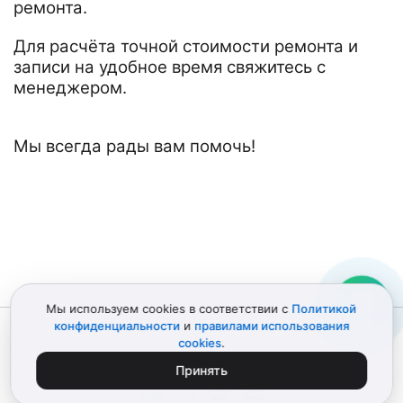
ремонта.
Для расчёта точной стоимости ремонта и
записи на удобное время свяжитесь с
менеджером.
Мы всегда рады вам помочь!
Мы используем cookies в соответствии с
Политикой
конфиденциальности
и
правилами использования
© 2012–2026 Детали Эпл
Политика конфиденциальности
cookies
.
Пользовательское соглашение
Карта сайта
ИП Поликарпов Д.В. • ИНН 772151303741
Принять