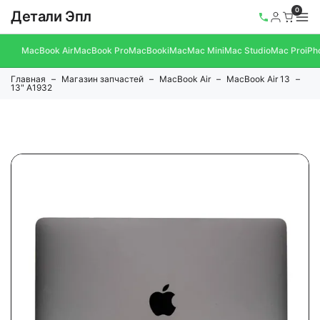
0
Детали Эпл
MacBook Air
MacBook Pro
MacBook
iMac
Mac Mini
Mac Studio
Mac Pro
iPh
Главная
Магазин запчастей
MacBook Air
MacBook Air 13
13" A1932