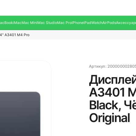
acBook
iMac
Mac Mini
Mac Studio
Mac Pro
iPhone
iPad
Watch
AirPods
Аксессуар
4" A3401 M4 Pro
Артикул:
20000000280
Дисплей
A3401 M
Black, Ч
Original