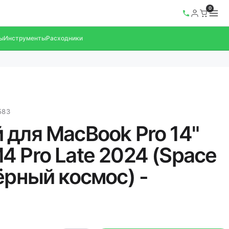
0
ы
Инструменты
Расходники
583
 для MacBook Pro 14"
4 Pro Late 2024 (Space
ёрный космос) -