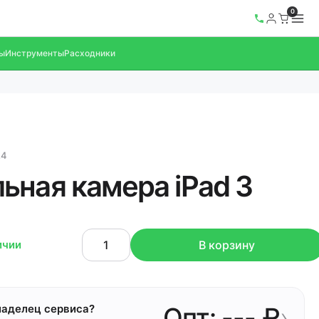
0
ы
Инструменты
Расходники
24
ьная камера iPad 3
ичии
В корзину
ладелец сервиса?
Опт: --- ₽
›