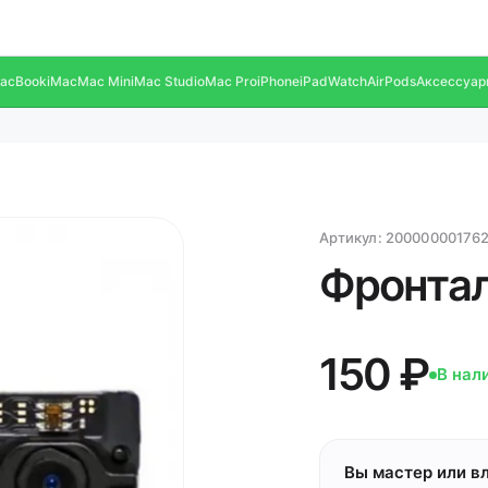
acBook
iMac
Mac Mini
Mac Studio
Mac Pro
iPhone
iPad
Watch
AirPods
Аксессуар
Артикул:
20000000176
Фронтал
150 ₽
В нал
Вы мастер или в