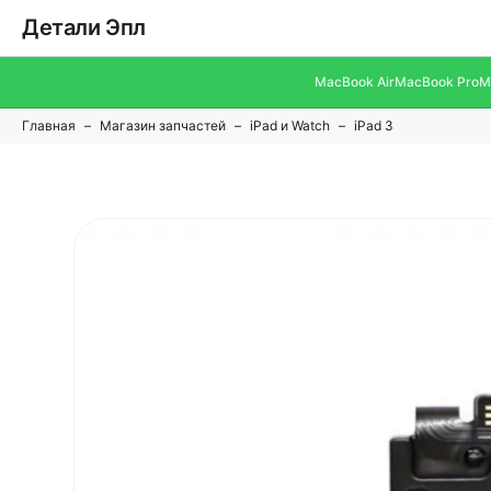
Детали Эпл
MacBook Air
MacBook Pro
M
Главная
Магазин запчастей
iPad и Watch
iPad 3