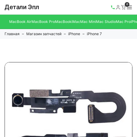
0
Детали Эпл
MacBook Air
MacBook Pro
MacBook
iMac
Mac Mini
Mac Studio
Mac Pro
iPh
Главная
Магазин запчастей
iPhone
iPhone 7