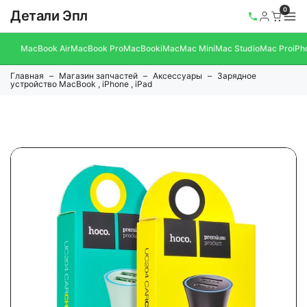
0
Детали Эпл
MacBook Air
MacBook Pro
MacBook
iMac
Mac Mini
Mac Studio
Mac Pro
iPh
Главная
Магазин запчастей
Аксессуары
Зарядное
устройство MacBook , iPhone , iPad