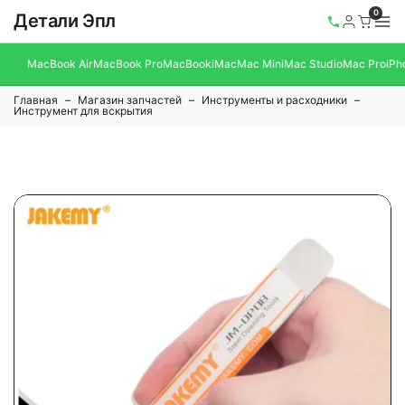
0
Детали Эпл
MacBook Air
MacBook Pro
MacBook
iMac
Mac Mini
Mac Studio
Mac Pro
iPh
Главная
Магазин запчастей
Инструменты и расходники
Инструмент для вскрытия