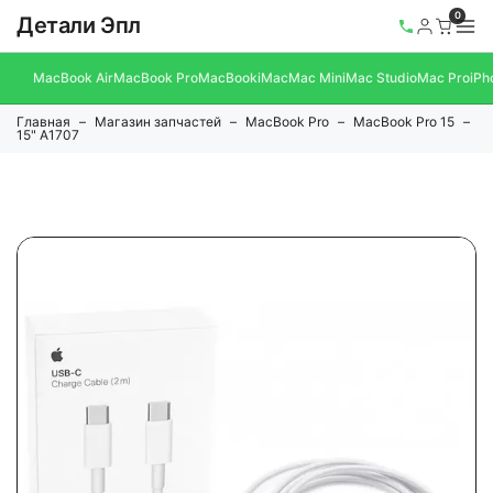
0
Детали Эпл
MacBook Air
MacBook Pro
MacBook
iMac
Mac Mini
Mac Studio
Mac Pro
iPh
Главная
Магазин запчастей
MacBook Pro
MacBook Pro 15
15" A1707