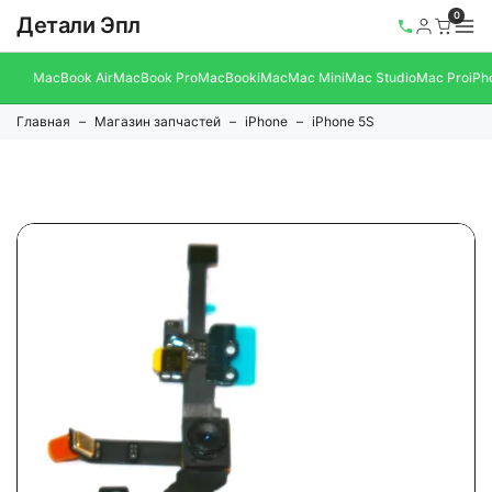
0
Детали Эпл
MacBook Air
MacBook Pro
MacBook
iMac
Mac Mini
Mac Studio
Mac Pro
iPh
Главная
Магазин запчастей
iPhone
iPhone 5S