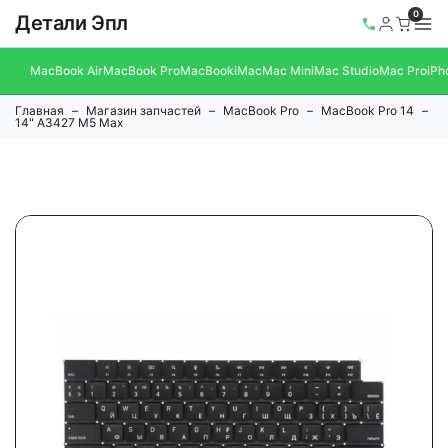
0
Детали Эпл
MacBook Air
MacBook Pro
MacBook
iMac
Mac Mini
Mac Studio
Mac Pro
iPh
Главная
Магазин запчастей
MacBook Pro
MacBook Pro 14
14" A3427 M5 Max