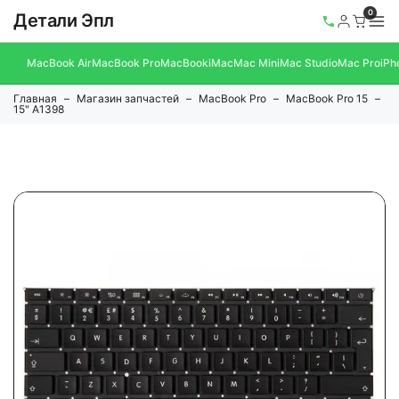
0
Детали Эпл
MacBook Air
MacBook Pro
MacBook
iMac
Mac Mini
Mac Studio
Mac Pro
iPh
Главная
Магазин запчастей
MacBook Pro
MacBook Pro 15
15" A1398