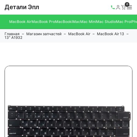
0
Детали Эпл
MacBook Air
MacBook Pro
MacBook
iMac
Mac Mini
Mac Studio
Mac Pro
iPh
Главная
Магазин запчастей
MacBook Air
MacBook Air 13
13" A1932