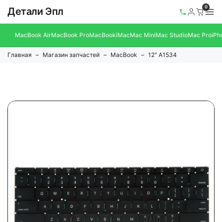
0
Детали Эпл
MacBook Air
MacBook Pro
MacBook
iMac
Mac Mini
Mac Studio
Mac Pro
iPh
Главная
Магазин запчастей
MacBook
12" A1534