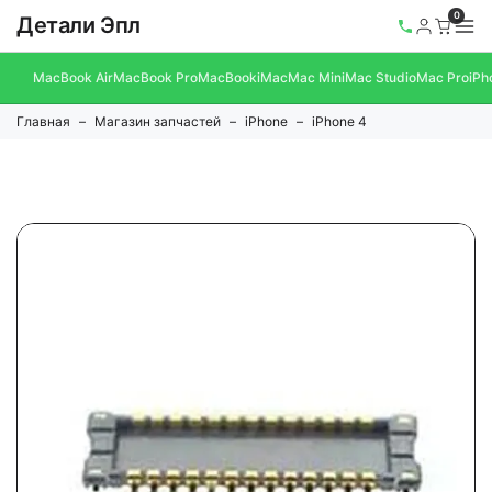
0
Детали Эпл
MacBook Air
MacBook Pro
MacBook
iMac
Mac Mini
Mac Studio
Mac Pro
iPh
Главная
Магазин запчастей
iPhone
iPhone 4