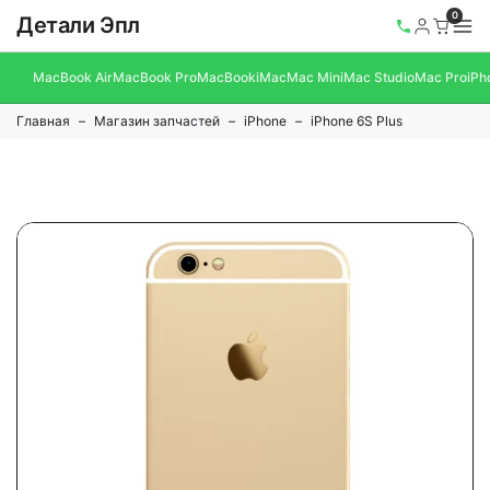
0
Детали Эпл
MacBook Air
MacBook Pro
MacBook
iMac
Mac Mini
Mac Studio
Mac Pro
iPh
Главная
Магазин запчастей
iPhone
iPhone 6S Plus