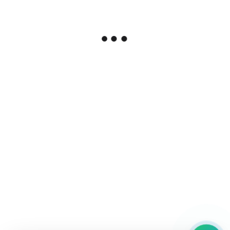
Опт: --- ₽
›
Курьером по Москве
Сегодня или завтра
500 ₽
СДЭК по всей России
От 2 дней
от 150 ₽
Установка в сервисном центре
Доступна установка с гарантией до 12 месяцев.
Запись в сервис
Описание
Характеристики
Гарантия
Корпус iPhone 5 в стиле iPhone 7 Black (матовый).
Корпус
iPhone 5
-