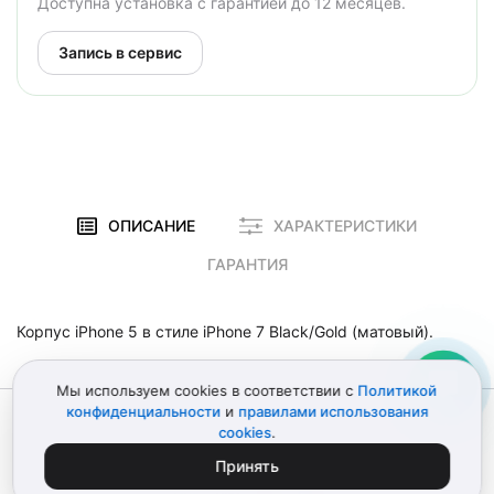
Доступна установка с гарантией до 12 месяцев.
Запись в сервис
ОПИСАНИЕ
ХАРАКТЕРИСТИКИ
ГАРАНТИЯ
Корпус iPhone 5 в стиле iPhone 7 Black/Gold (матовый).
Мы используем cookies в соответствии с
Политикой
конфиденциальности
и
правилами использования
© 2012–2026 Детали Эпл
Политика конфиденциальности
cookies
.
Пользовательское соглашение
Карта сайта
ИП Поликарпов Д.В. • ИНН 772151303741
Принять