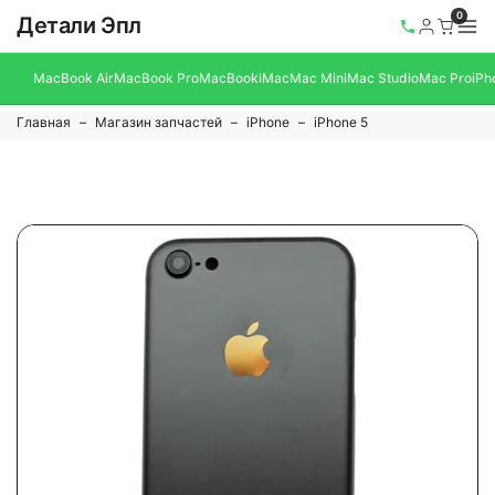
0
Детали Эпл
MacBook Air
MacBook Pro
MacBook
iMac
Mac Mini
Mac Studio
Mac Pro
iPh
Главная
Магазин запчастей
iPhone
iPhone 5