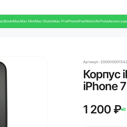
acBook
iMac
Mac Mini
Mac Studio
Mac Pro
iPhone
iPad
Watch
AirPods
Аксессуар
Артикул:
20000000154
Корпус i
iPhone 7
1 200 ₽
В