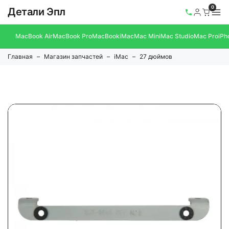
0
Детали Эпл
MacBook Air
MacBook Pro
MacBook
iMac
Mac Mini
Mac Studio
Mac Pro
iPh
Главная
Магазин запчастей
iMac
27 дюймов