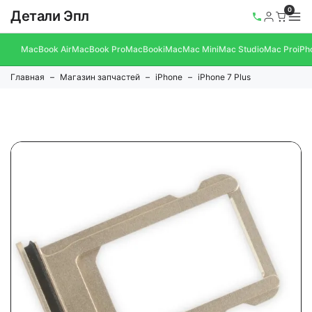
0
Детали Эпл
MacBook Air
MacBook Pro
MacBook
iMac
Mac Mini
Mac Studio
Mac Pro
iPh
Главная
Магазин запчастей
iPhone
iPhone 7 Plus