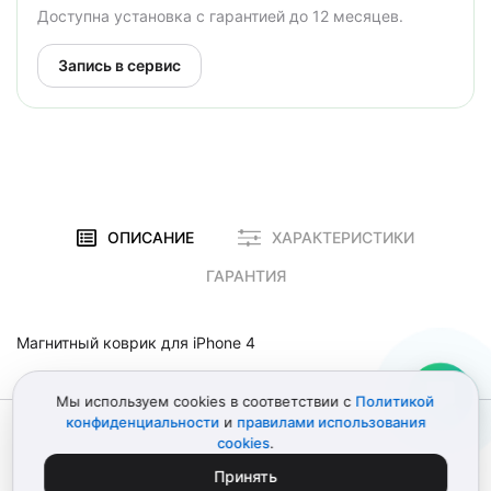
Доступна установка с гарантией до 12 месяцев.
Запись в сервис
ОПИСАНИЕ
ХАРАКТЕРИСТИКИ
ГАРАНТИЯ
Магнитный коврик для iPhone 4
Мы используем cookies в соответствии с
Политикой
конфиденциальности
и
правилами использования
© 2012–2026 Детали Эпл
Политика конфиденциальности
cookies
.
Пользовательское соглашение
Карта сайта
ИП Поликарпов Д.В. • ИНН 772151303741
Принять