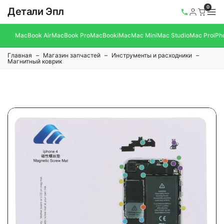
0
Детали Эпл
MacBook Air
MacBook Pro
MacBook
iMac
Mac Mini
Mac Studio
Mac Pro
iPh
Главная
Магазин запчастей
Инструменты и расходники
Магнитный коврик