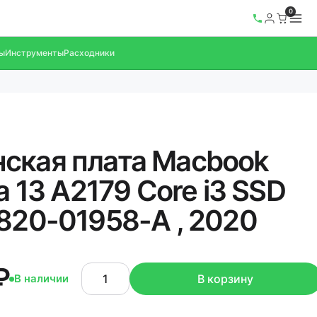
0
ы
Инструменты
Расходники
ская плата Macbook
na 13 A2179 Core i3 SSD
 820-01958-A , 2020
₽
В наличии
В корзину