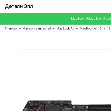
Детали Эпл
MacBook Air
MacBook Pro
M
Главная
Магазин запчастей
MacBook Air
MacBook Air 13
13