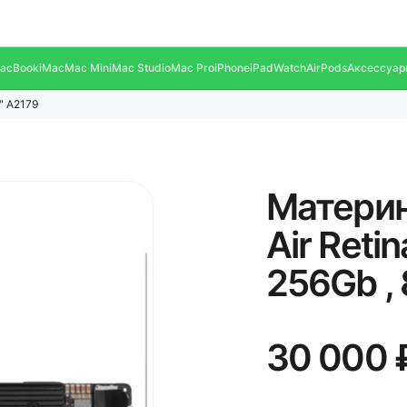
acBook
iMac
Mac Mini
Mac Studio
Mac Pro
iPhone
iPad
Watch
AirPods
Аксессуар
" A2179
Материн
Air Reti
256Gb ,
30 000 