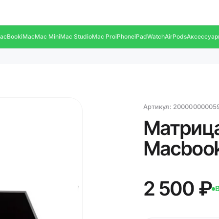
acBook
iMac
Mac Mini
Mac Studio
Mac Pro
iPhone
iPad
Watch
AirPods
Аксессуар
Артикул:
20000000005
Матрица
Macbook
2 500 ₽