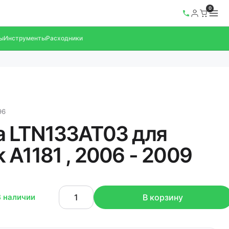
0
ы
Инструменты
Расходники
96
 LTN133AT03 для
 A1181 , 2006 - 2009
В наличии
В корзину