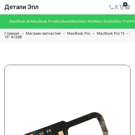
0
Детали Эпл
MacBook Air
MacBook Pro
MacBook
iMac
Mac Mini
Mac Studio
Mac Pro
iPh
Главная
Магазин запчастей
MacBook Pro
MacBook Pro 15
15" A1398