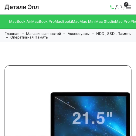
0
Детали Эпл
MacBook Air
MacBook Pro
MacBook
iMac
Mac Mini
Mac Studio
Mac Pro
iPh
Главная
Магазин запчастей
Аксессуары
HDD , SSD , Память
Оперативная Память