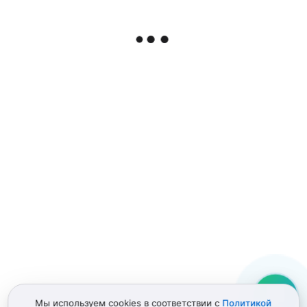
Опт: --- ₽
›
Курьером по Москве
Сегодня или завтра
500 ₽
СДЭК по всей России
От 2 дней
от 150 ₽
Установка в сервисном центре
Доступна установка с гарантией до 12 месяцев.
Запись в сервис
Описание
Характеристики
Гарантия
Полный набор винтов для iPad Mini
Набор болтов
iPad Mini
-
Вы смотрели
Очистить
Мы используем cookies в соответствии с
Политикой