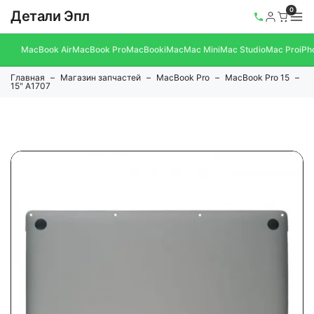
0
Детали Эпл
MacBook Air
MacBook Pro
MacBook
iMac
Mac Mini
Mac Studio
Mac Pro
iPh
Главная
Магазин запчастей
MacBook Pro
MacBook Pro 15
15" A1707