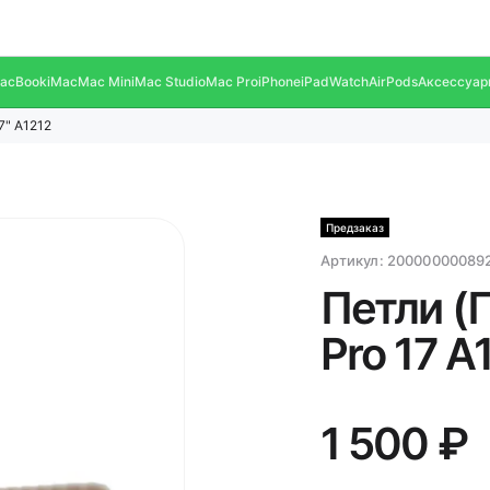
acBook
iMac
Mac Mini
Mac Studio
Mac Pro
iPhone
iPad
Watch
AirPods
Аксессуар
7" A1212
Предзаказ
Артикул:
20000000089
Петли (
Pro 17 A
1 500 ₽