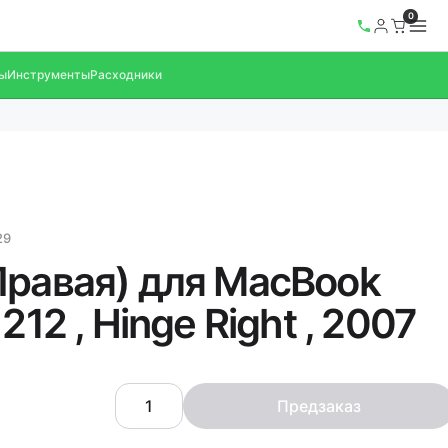
0
ы
Инструменты
Расходники
29
Правая) для MacBook
1212 , Hinge Right , 2007
Предзаказ